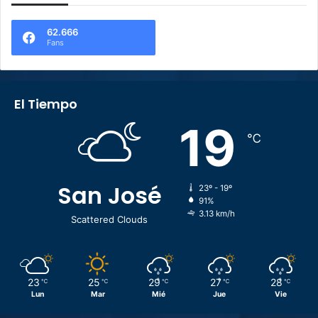
62.666
Fans
El Tiempo
19
℃
San José
23º - 19º
91%
3.13 km/h
Scattered Clouds
23
25
29
27
28
℃
℃
℃
℃
℃
Lun
Mar
Mié
Jue
Vie