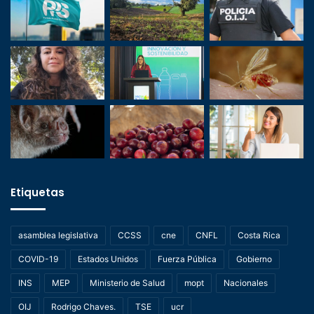
Etiquetas
asamblea legislativa
CCSS
cne
CNFL
Costa Rica
COVID-19
Estados Unidos
Fuerza Pública
Gobierno
INS
MEP
Ministerio de Salud
mopt
Nacionales
OIJ
Rodrigo Chaves.
TSE
ucr