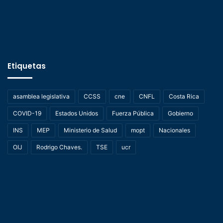
Etiquetas
asamblea legislativa
CCSS
cne
CNFL
Costa Rica
COVID-19
Estados Unidos
Fuerza Pública
Gobierno
INS
MEP
Ministerio de Salud
mopt
Nacionales
OIJ
Rodrigo Chaves.
TSE
ucr