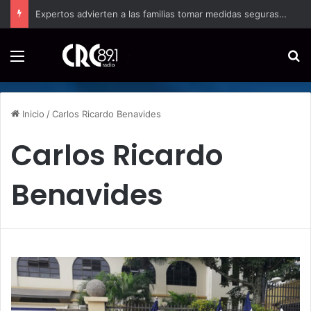
Convenio busca fortalecer los servicios para turistas en puestos fronterizos
Menú
B
Inicio
/
Carlos Ricardo Benavides
Carlos Ricardo
Benavides