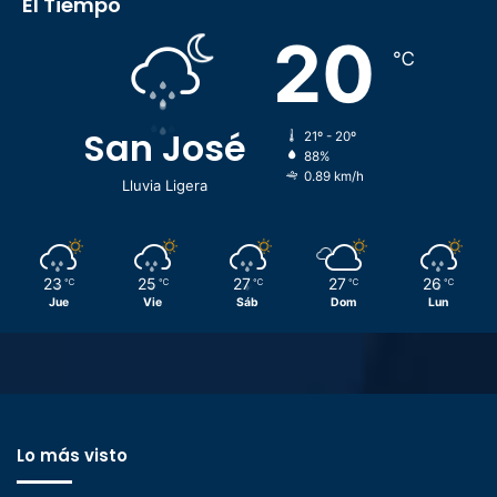
El Tiempo
20
℃
San José
21º - 20º
88%
0.89 km/h
Lluvia Ligera
23
25
27
27
26
℃
℃
℃
℃
℃
Jue
Vie
Sáb
Dom
Lun
Lo más visto