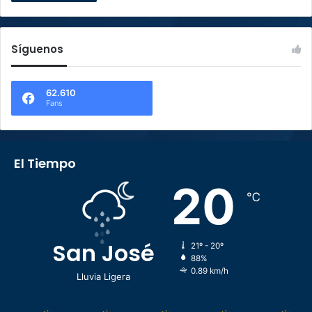
Síguenos
62.610
Fans
El Tiempo
20
℃
San José
21º - 20º
88%
0.89 km/h
Lluvia Ligera