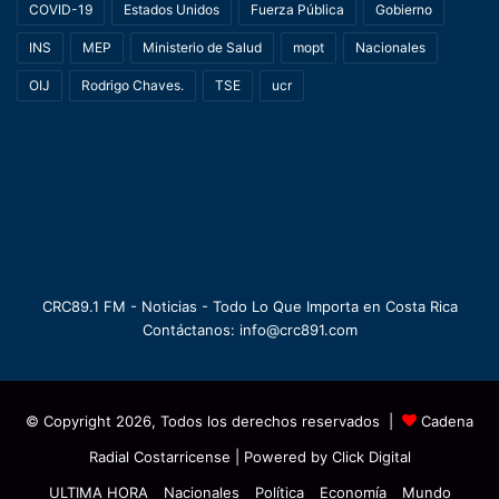
COVID-19
Estados Unidos
Fuerza Pública
Gobierno
INS
MEP
Ministerio de Salud
mopt
Nacionales
OIJ
Rodrigo Chaves.
TSE
ucr
CRC89.1 FM - Noticias - Todo Lo Que Importa en Costa Rica
Contáctanos: info@crc891.com
© Copyright 2026, Todos los derechos reservados |
Cadena
Radial Costarricense
| Powered by
Click Digital
ULTIMA HORA
Nacionales
Política
Economía
Mundo