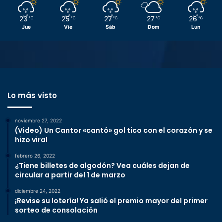
23
25
27
27
26
℃
℃
℃
℃
℃
Jue
Vie
Sáb
Dom
Lun
Lo más visto
noviembre 27, 2022
(Video) Un Cantor «cantó» gol tico con el corazón y se
hizo viral
febrero 26, 2022
¿Tiene billetes de algodón? Vea cuáles dejan de
circular a partir del 1 de marzo
diciembre 24, 2022
¡Revise su lotería! Ya salió el premio mayor del primer
sorteo de consolación