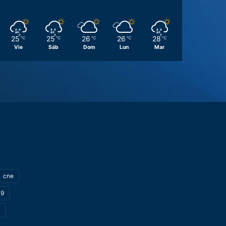
25
25
26
26
28
℃
℃
℃
℃
℃
Vie
Sáb
Dom
Lun
Mar
cne
19