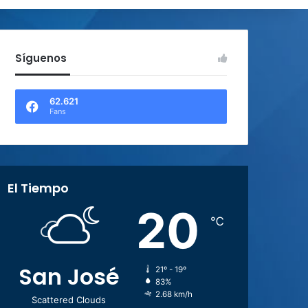
Síguenos
62.621
Fans
El Tiempo
20
℃
San José
21º - 19º
83%
2.68 km/h
Scattered Clouds