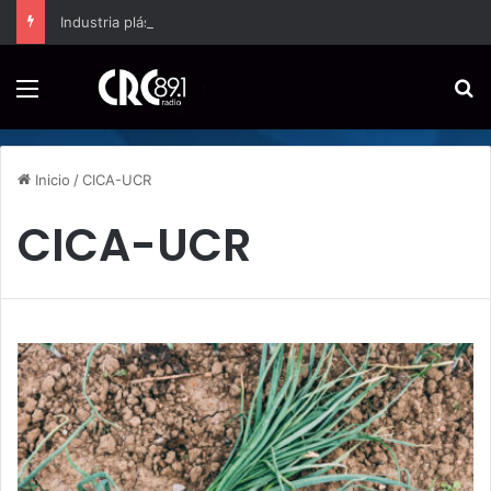
Industria plástica se suma a la economía circular
Menú
B
Inicio
/
CICA-UCR
CICA-UCR