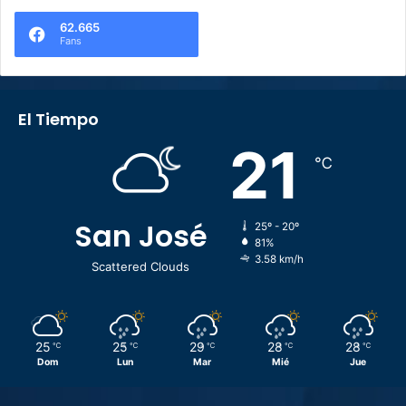
62.665
Fans
El Tiempo
21
℃
San José
25º - 20º
81%
3.58 km/h
Scattered Clouds
25
25
29
28
28
℃
℃
℃
℃
℃
Dom
Lun
Mar
Mié
Jue