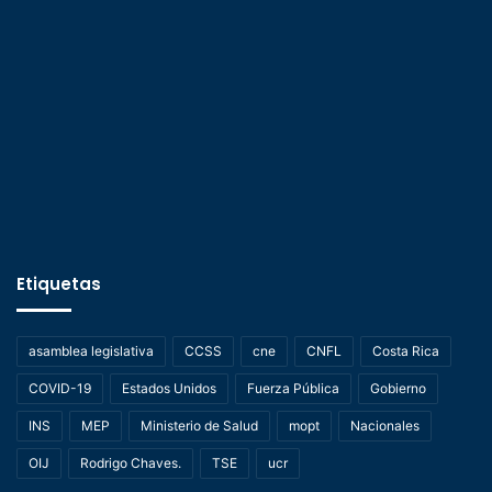
Etiquetas
asamblea legislativa
CCSS
cne
CNFL
Costa Rica
COVID-19
Estados Unidos
Fuerza Pública
Gobierno
INS
MEP
Ministerio de Salud
mopt
Nacionales
OIJ
Rodrigo Chaves.
TSE
ucr