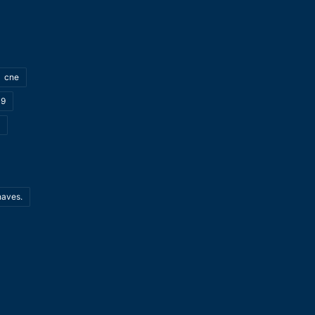
cne
19
haves.