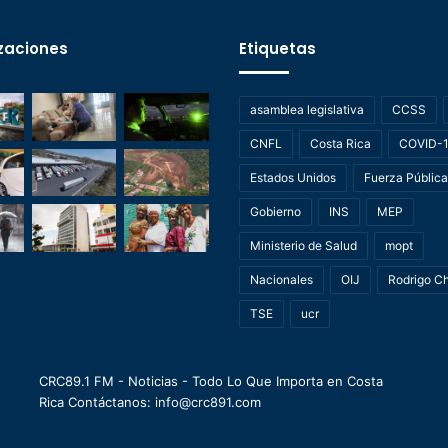
zaciones
Etiquetas
asamblea legislativa
CCSS
CNFL
Costa Rica
COVID-
Estados Unidos
Fuerza Pública
Gobierno
INS
MEP
Ministerio de Salud
mopt
Nacionales
OIJ
Rodrigo C
TSE
ucr
CRC89.1 FM - Noticias - Todo Lo Que Importa en Costa
Rica Contáctanos: info@crc891.com