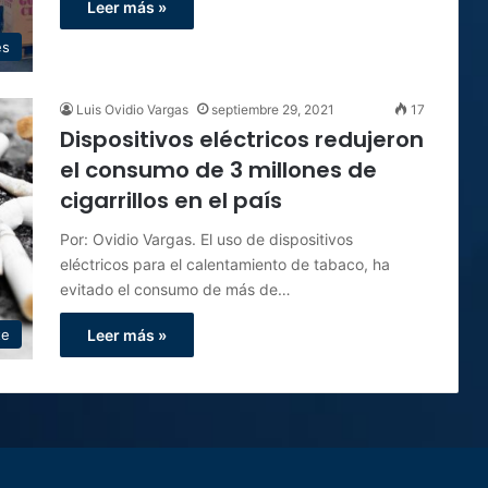
Leer más »
es
Luis Ovidio Vargas
septiembre 29, 2021
17
Dispositivos eléctricos redujeron
el consumo de 3 millones de
cigarrillos en el país
Por: Ovidio Vargas. El uso de dispositivos
eléctricos para el calentamiento de tabaco, ha
evitado el consumo de más de…
te
Leer más »