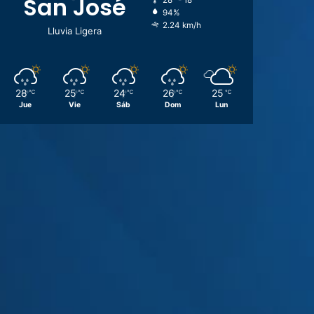
San José
28º - 18º
94%
2.24 km/h
Lluvia Ligera
28
25
24
26
25
℃
℃
℃
℃
℃
Jue
Vie
Sáb
Dom
Lun