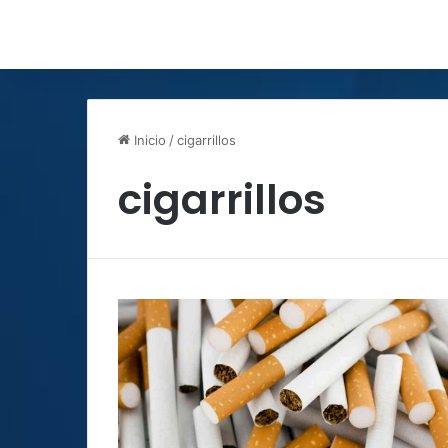
Inicio
/
cigarrillos
cigarrillos