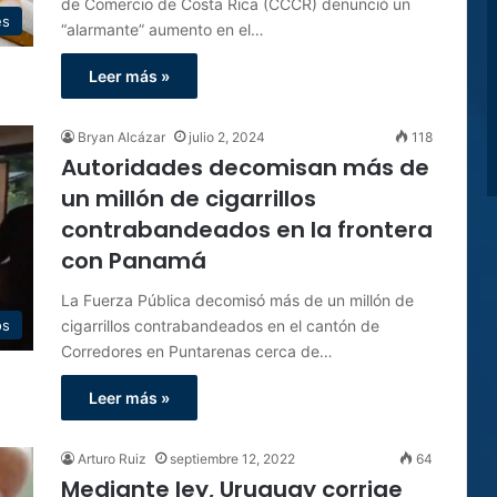
de Comercio de Costa Rica (CCCR) denunció un
es
“alarmante” aumento en el…
Leer más »
Bryan Alcázar
julio 2, 2024
118
Autoridades decomisan más de
un millón de cigarrillos
contrabandeados en la frontera
con Panamá
La Fuerza Pública decomisó más de un millón de
cigarrillos contrabandeados en el cantón de
os
Corredores en Puntarenas cerca de…
Leer más »
Arturo Ruiz
septiembre 12, 2022
64
Mediante ley, Uruguay corrige