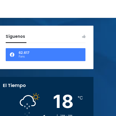
Síguenos
62.617
Fans
El Tiempo
18
℃