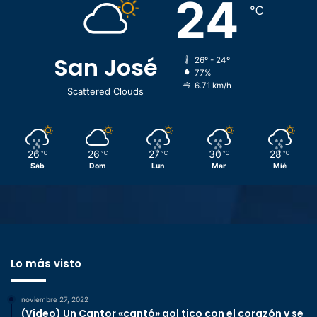
24
℃
San José
26º - 24º
77%
6.71 km/h
Scattered Clouds
26
26
27
30
28
℃
℃
℃
℃
℃
Sáb
Dom
Lun
Mar
Mié
Lo más visto
noviembre 27, 2022
(Video) Un Cantor «cantó» gol tico con el corazón y se