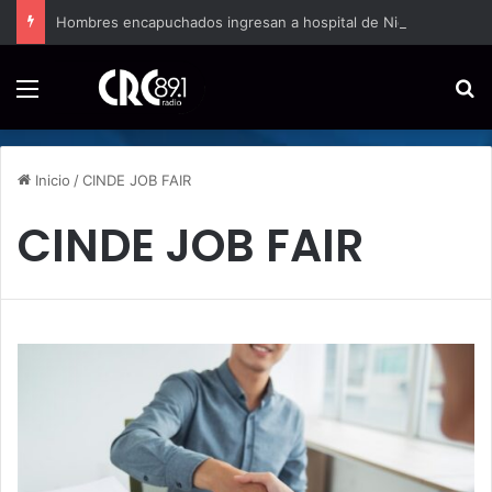
Hombres encapuchados ingresan a hospital de Nicoya y matan a paciente a balazos
Menú
B
Inicio
/
CINDE JOB FAIR
CINDE JOB FAIR