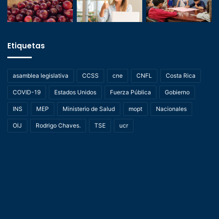
Etiquetas
asamblea legislativa
CCSS
cne
CNFL
Costa Rica
COVID-19
Estados Unidos
Fuerza Pública
Gobierno
INS
MEP
Ministerio de Salud
mopt
Nacionales
OIJ
Rodrigo Chaves.
TSE
ucr