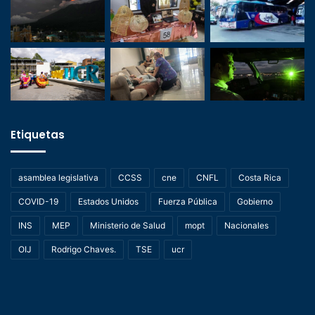
Etiquetas
asamblea legislativa
CCSS
cne
CNFL
Costa Rica
COVID-19
Estados Unidos
Fuerza Pública
Gobierno
INS
MEP
Ministerio de Salud
mopt
Nacionales
OIJ
Rodrigo Chaves.
TSE
ucr