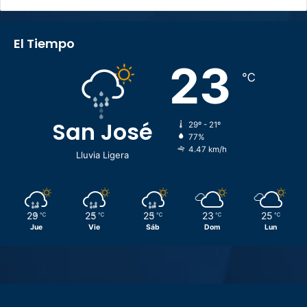
El Tiempo
23
℃
San José
29º - 21º
77%
4.47 km/h
Lluvia Ligera
29
25
25
23
25
℃
℃
℃
℃
℃
Jue
Vie
Sáb
Dom
Lun