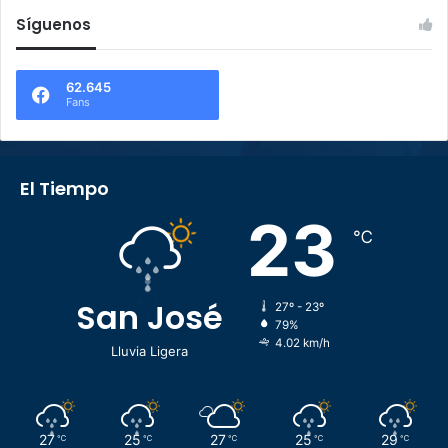
Síguenos
62.645
Fans
El Tiempo
23
℃
San José
27º - 23º
79%
4.02 km/h
Lluvia Ligera
27
25
27
25
29
℃
℃
℃
℃
℃