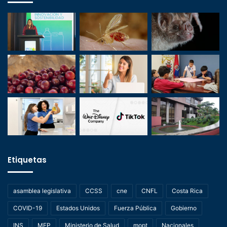
Etiquetas
asamblea legislativa
CCSS
cne
CNFL
Costa Rica
COVID-19
Estados Unidos
Fuerza Pública
Gobierno
INS
MEP
Ministerio de Salud
mopt
Nacionales