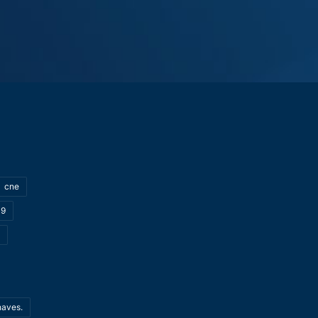
cne
19
haves.