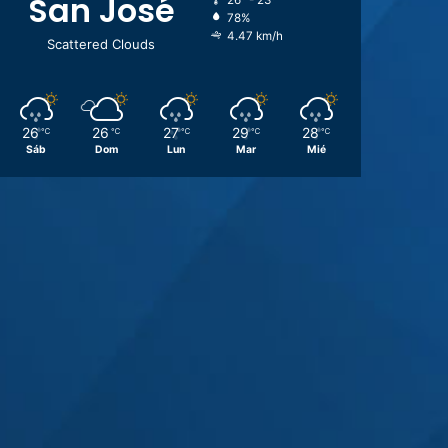
San José
26º - 23º
78%
4.47 km/h
Scattered Clouds
26
26
27
29
28
℃
℃
℃
℃
℃
Sáb
Dom
Lun
Mar
Mié