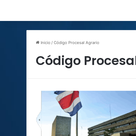
Inicio
/
Código Procesal Agrario
Código Procesal