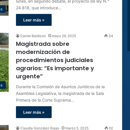
lunes, en segundo debate, el proyecto de ley N.°
24.818, que introduce…
es
Leer más »
Daniel Baldizon
mayo 29, 2025
34
Magistrada sobre
modernización de
procedimientos judiciales
agrarios: “Es importante y
urgente”
es
Durante la Comisión de Asuntos Jurídicos de la
Asamblea Legislativa, la magistrada de la Sala
Primera de la Corte Suprema…
Leer más »
Claudia González Rojas
marzo 5, 2025
50