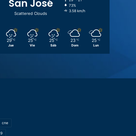
San José
29º - 21º
73%
3.58 km/h
Scattered Clouds
29
25
25
23
25
℃
℃
℃
℃
℃
Jue
Vie
Sáb
Dom
Lun
cne
19