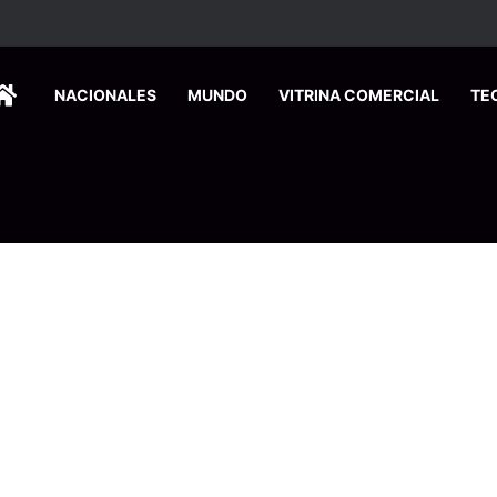
ca edición especial a Costa Rica para promover el turismo europeo
HOME
NACIONALES
MUNDO
VITRINA COMERCIAL
TE