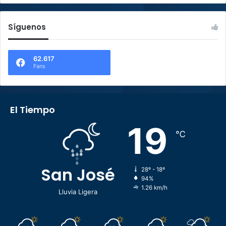
Síguenos
62.617
Fans
El Tiempo
19
℃
San José
28º - 18º
94%
1.26 km/h
Lluvia Ligera