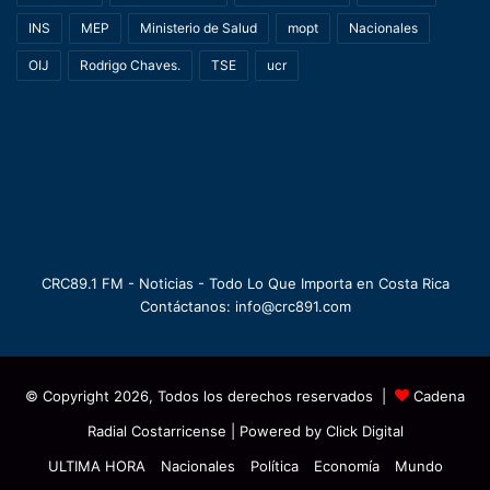
INS
MEP
Ministerio de Salud
mopt
Nacionales
OIJ
Rodrigo Chaves.
TSE
ucr
CRC89.1 FM - Noticias - Todo Lo Que Importa en Costa Rica
Contáctanos: info@crc891.com
© Copyright 2026, Todos los derechos reservados |
Cadena
Radial Costarricense
| Powered by
Click Digital
ULTIMA HORA
Nacionales
Política
Economía
Mundo