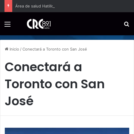
Área de salud Hatillo amplía a jornada completa la atención domiciliaria para embarazos de alto riesgo
Menú
B
Inicio
/
Conectará a Toronto con San José
Conectará a
Toronto con San
José