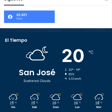
62.621
Fans
El Tiempo
20
℃
San José
20º - 19º
85%
3.13 km/h
Scattered Clouds
25
25
26
26
28
℃
℃
℃
℃
℃
Vie
Sáb
Dom
Lun
Mar