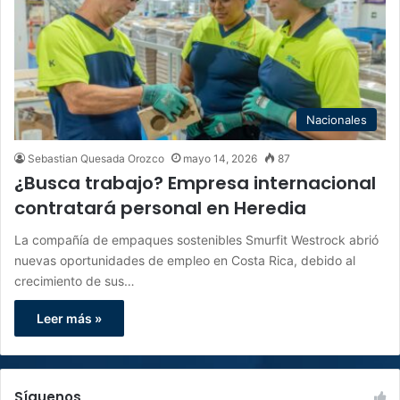
Nacionales
Sebastian Quesada Orozco
mayo 14, 2026
87
¿Busca trabajo? Empresa internacional
contratará personal en Heredia
La compañía de empaques sostenibles Smurfit Westrock abrió
nuevas oportunidades de empleo en Costa Rica, debido al
crecimiento de sus…
Leer más »
Síguenos