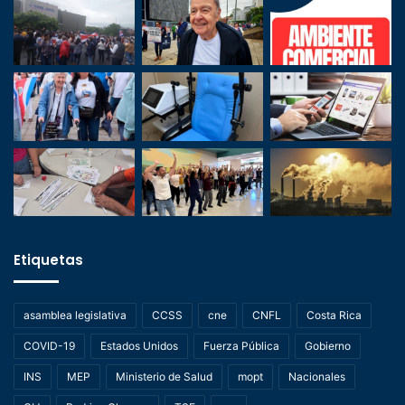
Etiquetas
asamblea legislativa
CCSS
cne
CNFL
Costa Rica
COVID-19
Estados Unidos
Fuerza Pública
Gobierno
INS
MEP
Ministerio de Salud
mopt
Nacionales