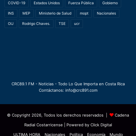
COVID-19
Estados Unidos
Fuerza Pública
Gobierno
INS
MEP
Ministerio de Salud
mopt
Nacionales
OIJ
Rodrigo Chaves.
TSE
ucr
CRC89.1 FM - Noticias - Todo Lo Que Importa en Costa Rica
Contáctanos: info@crc891.com
© Copyright 2026, Todos los derechos reservados |
Cadena
Radial Costarricense
| Powered by
Click Digital
ULTIMA HORA
Nacionales
Política
Economía
Mundo