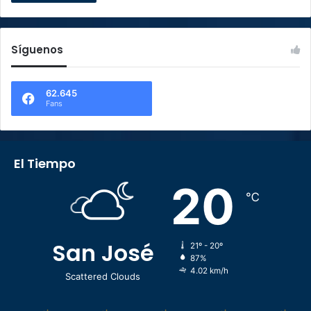
Síguenos
62.645
Fans
El Tiempo
20
℃
San José
21º - 20º
87%
4.02 km/h
Scattered Clouds