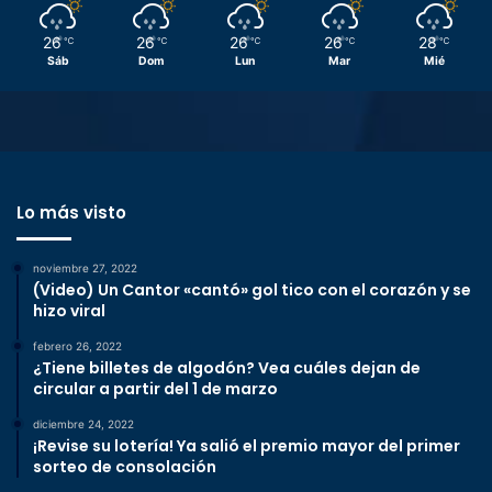
26
26
26
26
28
℃
℃
℃
℃
℃
Sáb
Dom
Lun
Mar
Mié
Lo más visto
noviembre 27, 2022
(Video) Un Cantor «cantó» gol tico con el corazón y se
hizo viral
febrero 26, 2022
¿Tiene billetes de algodón? Vea cuáles dejan de
circular a partir del 1 de marzo
diciembre 24, 2022
¡Revise su lotería! Ya salió el premio mayor del primer
sorteo de consolación