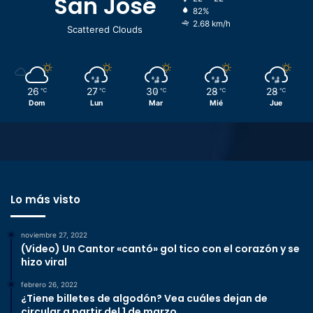
San José
82%
2.68 km/h
Scattered Clouds
26
27
30
28
28
℃
℃
℃
℃
℃
Dom
Lun
Mar
Mié
Jue
Lo más visto
noviembre 27, 2022
(Video) Un Cantor «cantó» gol tico con el corazón y se
hizo viral
febrero 26, 2022
¿Tiene billetes de algodón? Vea cuáles dejan de
circular a partir del 1 de marzo