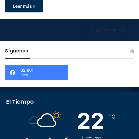
Leer más »
Página siguiente
Síguenos
62.661
Fans
El Tiempo
22
℃
22º - 22º