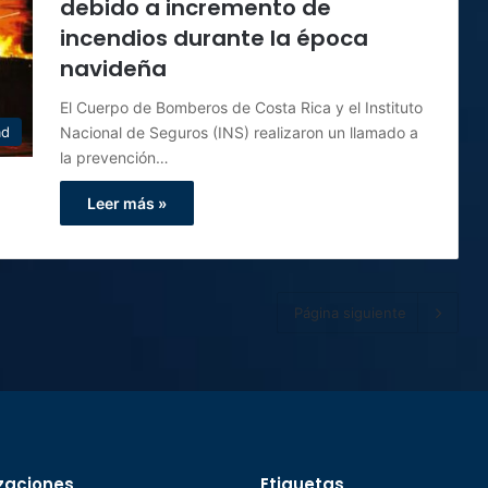
debido a incremento de
incendios durante la época
navideña
El Cuerpo de Bomberos de Costa Rica y el Instituto
Nacional de Seguros (INS) realizaron un llamado a
ad
la prevención…
Leer más »
Página siguiente
zaciones
Etiquetas