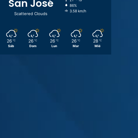
San José
21º - 19º
86%
3.58 km/h
Scattered Clouds
26
26
26
26
28
℃
℃
℃
℃
℃
Sáb
Dom
Lun
Mar
Mié