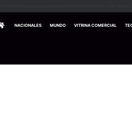
 se suma a la economía circular
HOME
NACIONALES
MUNDO
VITRINA COMERCIAL
TE