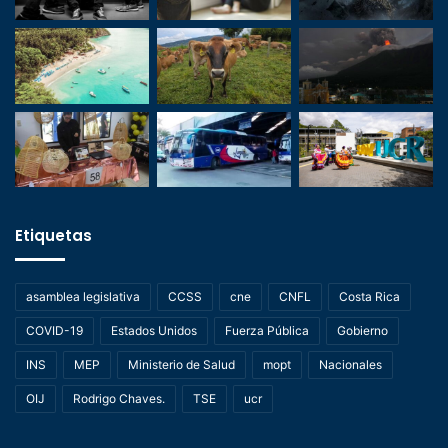
Etiquetas
asamblea legislativa
CCSS
cne
CNFL
Costa Rica
COVID-19
Estados Unidos
Fuerza Pública
Gobierno
INS
MEP
Ministerio de Salud
mopt
Nacionales
OIJ
Rodrigo Chaves.
TSE
ucr