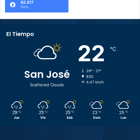
62.617
Fans
El Tiempo
22
℃
San José
29º - 21º
83%
4.47 km/h
Scattered Clouds
29
25
25
23
25
℃
℃
℃
℃
℃
Jue
Vie
Sáb
Dom
Lun