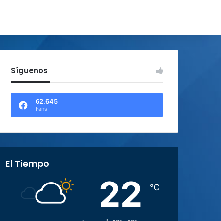
Síguenos
62.645
Fans
El Tiempo
22
℃