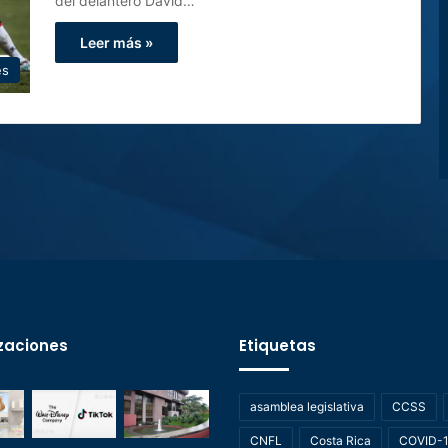
del delantero David…
Leer más »
es
zaciones
Etiquetas
asamblea legislativa
CCSS
CNFL
Costa Rica
COVID-