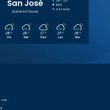
San José
28º - 22º
84%
4.47 km/h
Scattered Clouds
28
26
27
27
29
℃
℃
℃
℃
℃
Vie
Sáb
Dom
Lun
Mar
cne
19