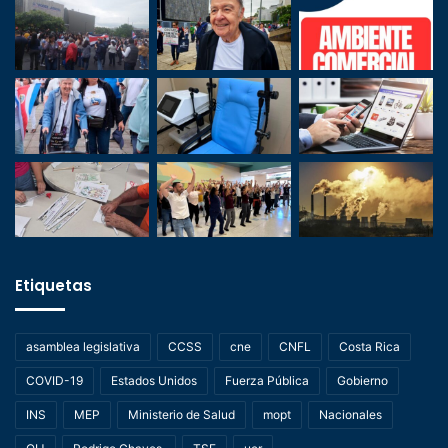
Etiquetas
asamblea legislativa
CCSS
cne
CNFL
Costa Rica
COVID-19
Estados Unidos
Fuerza Pública
Gobierno
INS
MEP
Ministerio de Salud
mopt
Nacionales