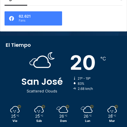
62.621
Fans
El Tiempo
20
℃
San José
21º - 19º
83%
2.68 km/h
Scattered Clouds
25
25
26
26
28
℃
℃
℃
℃
℃
Vie
Sáb
Dom
Lun
Mar