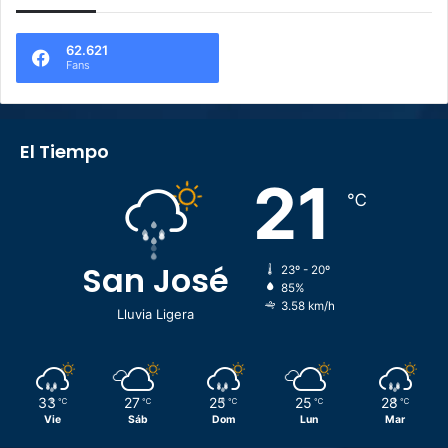
62.621
Fans
El Tiempo
21
℃
San José
23º - 20º
85%
3.58 km/h
Lluvia Ligera
33
27
25
25
28
℃
℃
℃
℃
℃
Vie
Sáb
Dom
Lun
Mar