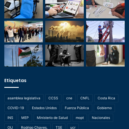
Etiquetas
asamblea legislativa
CCSS
cne
CNFL
Costa Rica
COVID-19
Estados Unidos
Fuerza Pública
Gobierno
INS
MEP
Ministerio de Salud
mopt
Nacionales
OIJ
Rodrigo Chaves.
TSE
ucr