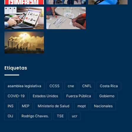
Etiquetas
asamblea legislativa
CCSS
cne
CNFL
Costa Rica
COVID-19
Estados Unidos
Fuerza Pública
Gobierno
INS
MEP
Ministerio de Salud
mopt
Nacionales
OIJ
Rodrigo Chaves.
TSE
ucr