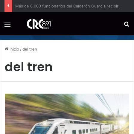
La contaminación y el clima elevan el riesgo de enfermedades respiratorias incluso semanas después, revela la UCR
Menú
B
Inicio
/
del tren
del tren