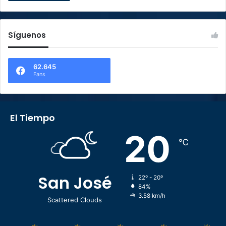
Síguenos
62.645
Fans
El Tiempo
20
℃
San José
22º - 20º
84%
3.58 km/h
Scattered Clouds