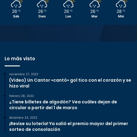
26
26
26
26
28
℃
℃
℃
℃
℃
Sáb
Dom
Lun
Mar
Mié
Lo más visto
noviembre 27, 2022
(Video) Un Cantor «cantó» gol tico con el corazón y se
hizo viral
febrero 26, 2022
¿Tiene billetes de algodón? Vea cuáles dejan de
circular a partir del 1 de marzo
diciembre 24, 2022
¡Revise su lotería! Ya salió el premio mayor del primer
sorteo de consolación