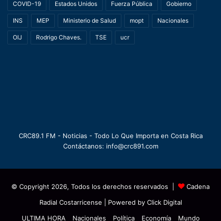
COVID-19
Estados Unidos
Fuerza Pública
Gobierno
INS
MEP
Ministerio de Salud
mopt
Nacionales
OIJ
Rodrigo Chaves.
TSE
ucr
CRC89.1 FM - Noticias - Todo Lo Que Importa en Costa Rica
Contáctanos: info@crc891.com
© Copyright 2026, Todos los derechos reservados |
Cadena
Radial Costarricense
| Powered by
Click Digital
ULTIMA HORA
Nacionales
Política
Economía
Mundo