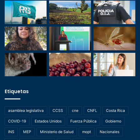
Etiquetas
asamblea legislativa
CCSS
cne
CNFL
Costa Rica
COVID-19
Estados Unidos
Fuerza Pública
Gobierno
INS
MEP
Ministerio de Salud
mopt
Nacionales