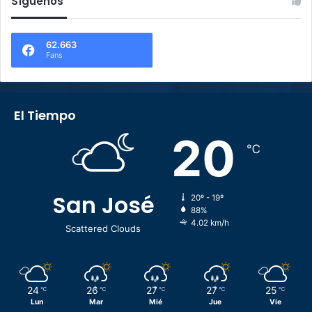
Síguenos
62.663
Fans
El Tiempo
20
℃
San José
20º - 19º
88%
4.02 km/h
Scattered Clouds
24
26
27
27
25
℃
℃
℃
℃
℃
Lun
Mar
Mié
Jue
Vie