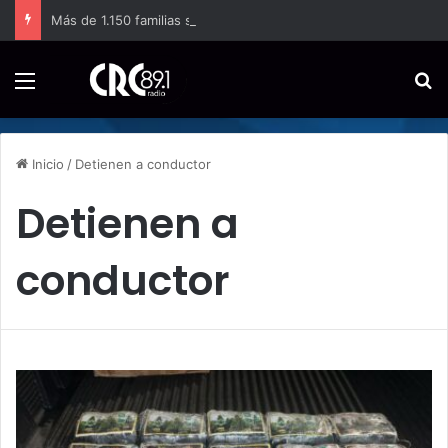
Más de 1.150 familias sostienen la producción de papa en Costa Rica
Menú
B
Inicio
/
Detienen a conductor
Detienen a
conductor