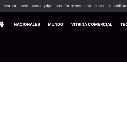
 incorpora novedosos equipos para fortalecer la atención en rehabilita
HOME
NACIONALES
MUNDO
VITRINA COMERCIAL
TE