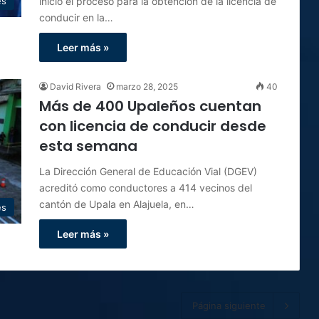
inició el proceso para la obtención de la licencia de
es
conducir en la…
Leer más »
David Rivera
marzo 28, 2025
40
Más de 400 Upaleños cuentan
con licencia de conducir desde
esta semana
La Dirección General de Educación Vial (DGEV)
acreditó como conductores a 414 vecinos del
cantón de Upala en Alajuela, en…
es
Leer más »
Página siguiente