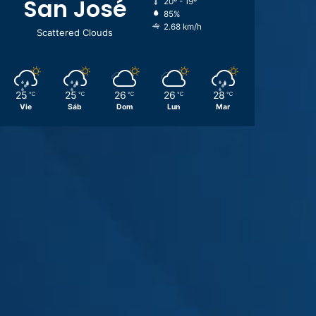
San José
20º - 19º
85%
2.68 km/h
Scattered Clouds
25
25
26
26
28
℃
℃
℃
℃
℃
Vie
Sáb
Dom
Lun
Mar