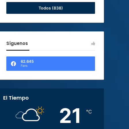
Todos (838)
Síguenos
62.645
Fans
El Tiempo
21
℃