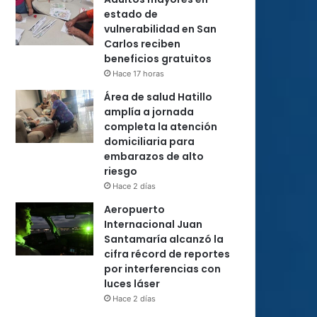
estado de
vulnerabilidad en San
Carlos reciben
beneficios gratuitos
Hace 17 horas
Área de salud Hatillo
amplía a jornada
completa la atención
domiciliaria para
embarazos de alto
riesgo
Hace 2 días
Aeropuerto
Internacional Juan
Santamaría alcanzó la
cifra récord de reportes
por interferencias con
luces láser
Hace 2 días