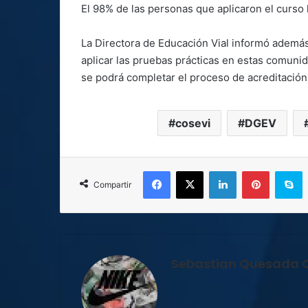
El 98% de las personas que aplicaron el curso 
La Directora de Educación Vial informó además
aplicar las pruebas prácticas en estas comunida
se podrá completar el proceso de acreditació
cosevi
DGEV
Facebook
X
LinkedIn
Pinterest
S
Compartir
Sebastian Quesada 