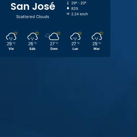
San José
29º - 20º
83%
2.24 km/h
Scattered Clouds
29
26
27
27
29
℃
℃
℃
℃
℃
Vie
Sáb
Dom
Lun
Mar