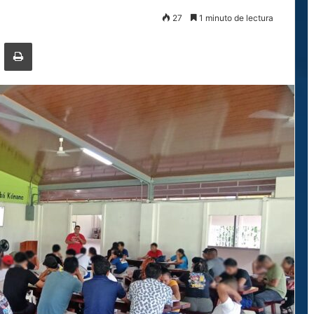
27
1 minuto de lectura
ger
ompartir por correo electrónico
Imprimir