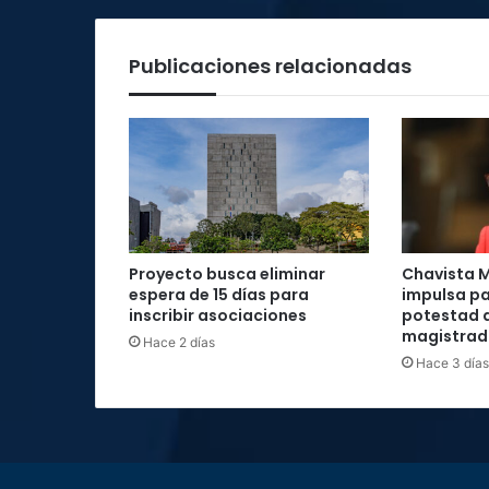
semestre
del
2024
Publicaciones relacionadas
Proyecto busca eliminar
Chavista M
espera de 15 días para
impulsa pa
inscribir asociaciones
potestad d
magistrad
Hace 2 días
Hace 3 días