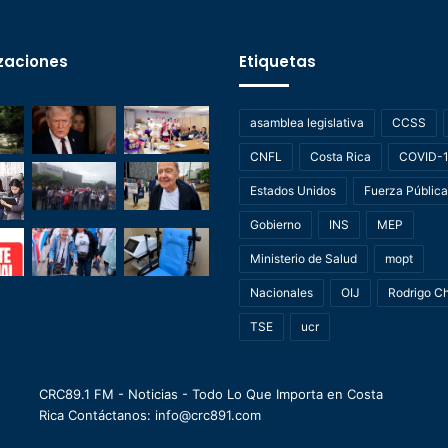
zaciones
Etiquetas
asamblea legislativa
CCSS
CNFL
Costa Rica
COVID-
Estados Unidos
Fuerza Pública
Gobierno
INS
MEP
Ministerio de Salud
mopt
Nacionales
OIJ
Rodrigo C
TSE
ucr
CRC89.1 FM - Noticias - Todo Lo Que Importa en Costa
Rica Contáctanos: info@crc891.com