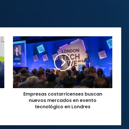
Empresas
costarricenses
buscan
nuevos
mercados
en
evento
tecnológico
en
Empresas costarricenses buscan
Londres
nuevos mercados en evento
tecnológico en Londres