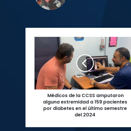
Médicos
de
la
CCSS
amputaron
alguna
extremidad
a
159
Médicos de la CCSS amputaron
pacientes
por
alguna extremidad a 159 pacientes
diabetes
por diabetes en el último semestre
en
del 2024
el
último