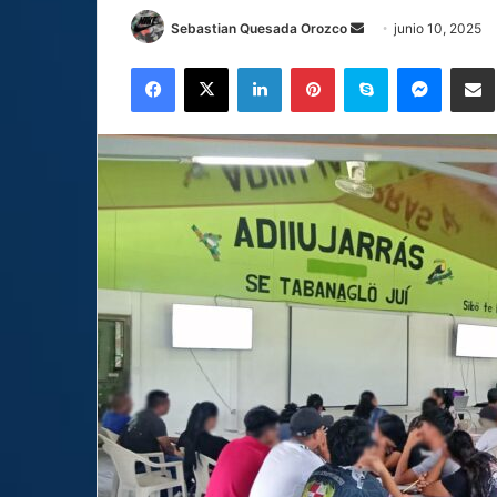
Send
Sebastian Quesada Orozco
junio 10, 2025
an
Facebook
X
LinkedIn
Pinterest
Skype
Messen
C
email