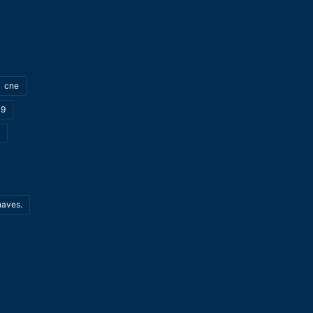
cne
19
haves.