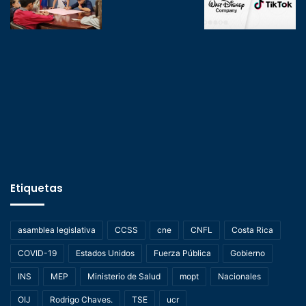
Etiquetas
asamblea legislativa
CCSS
cne
CNFL
Costa Rica
COVID-19
Estados Unidos
Fuerza Pública
Gobierno
INS
MEP
Ministerio de Salud
mopt
Nacionales
OIJ
Rodrigo Chaves.
TSE
ucr