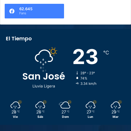
62.645
Fans
El Tiempo
23
℃
San José
28º - 23º
74%
3.34 km/h
Lluvia Ligera
28
26
27
27
29
℃
℃
℃
℃
℃
Vie
Sáb
Dom
Lun
Mar