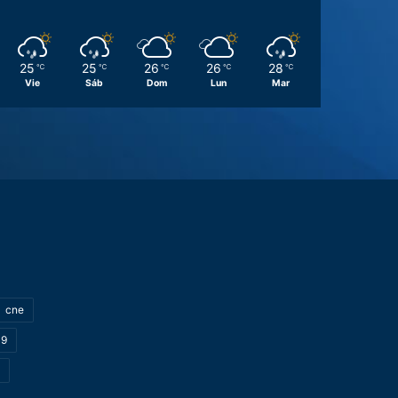
25
25
26
26
28
℃
℃
℃
℃
℃
Vie
Sáb
Dom
Lun
Mar
cne
19