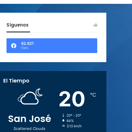
Síguenos
62.621
Fans
El Tiempo
20
℃
San José
20º - 20º
84%
3.13 km/h
Scattered Clouds