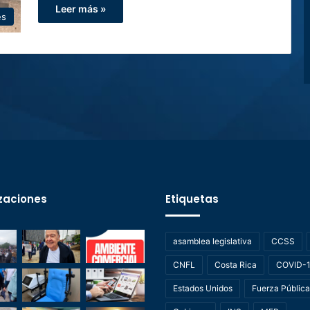
Leer más »
es
zaciones
Etiquetas
asamblea legislativa
CCSS
CNFL
Costa Rica
COVID-
Estados Unidos
Fuerza Pública