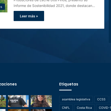
Informe de Sostenibilidad 2021, donde destacan…
es
Leer más »
zaciones
Etiquetas
asamblea legislativa
CCSS
CNFL
Costa Rica
COVID-