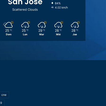
San José
84%
4.02 km/h
Scattered Clouds
25
25
29
28
28
℃
℃
℃
℃
℃
Dom
Lun
Mar
Mié
Jue
cne
19