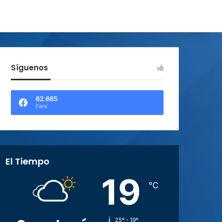
Síguenos
62.665
Fans
El Tiempo
19
℃
25º - 19º