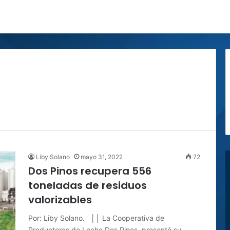
Liby Solano
mayo 31, 2022
72
Dos Pinos recupera 556
toneladas de residuos
valorizables
Por: Liby Solano. ││ La Cooperativa de
Productores de Leche Dos Pinos, presentó su