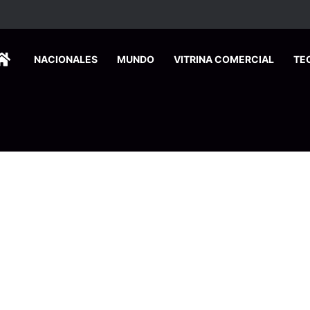
ados ingresan a hospital de Nicoya y matan a paciente a balazos
HOME
NACIONALES
MUNDO
VITRINA COMERCIAL
TE