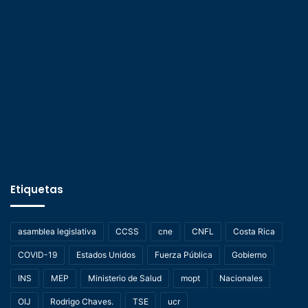
Etiquetas
asamblea legislativa
CCSS
cne
CNFL
Costa Rica
COVID-19
Estados Unidos
Fuerza Pública
Gobierno
INS
MEP
Ministerio de Salud
mopt
Nacionales
OIJ
Rodrigo Chaves.
TSE
ucr