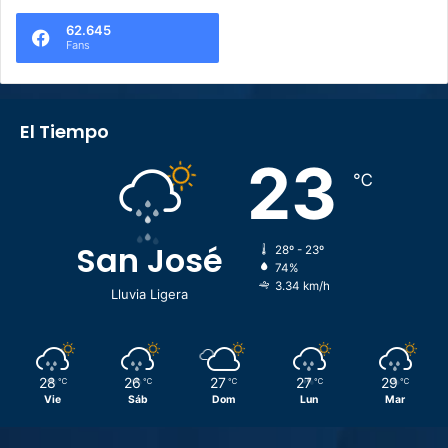
62.645
Fans
El Tiempo
23
℃
San José
28º - 23º
74%
3.34 km/h
Lluvia Ligera
28
26
27
27
29
℃
℃
℃
℃
℃
Vie
Sáb
Dom
Lun
Mar