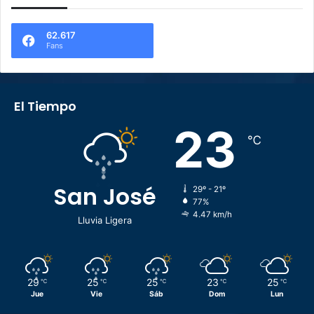
62.617
Fans
El Tiempo
23
℃
San José
29º - 21º
77%
4.47 km/h
Lluvia Ligera
29
25
25
23
25
℃
℃
℃
℃
℃
Jue
Vie
Sáb
Dom
Lun