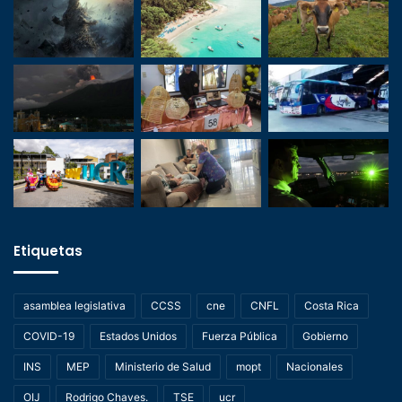
Etiquetas
asamblea legislativa
CCSS
cne
CNFL
Costa Rica
COVID-19
Estados Unidos
Fuerza Pública
Gobierno
INS
MEP
Ministerio de Salud
mopt
Nacionales
OIJ
Rodrigo Chaves.
TSE
ucr