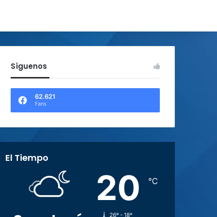
Síguenos
62.621
Fans
El Tiempo
20
℃
26º - 18º