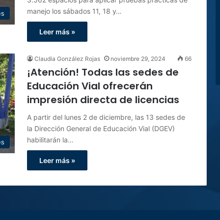
manejo los sábados 11, 18 y…
es
Leer más »
Claudia González Rojas
noviembre 29, 2024
66
¡Atención! Todas las sedes de
Educación Vial ofrecerán
impresión directa de licencias
A partir del lunes 2 de diciembre, las 13 sedes de
la Dirección General de Educación Vial (DGEV)
habilitarán la…
es
Leer más »