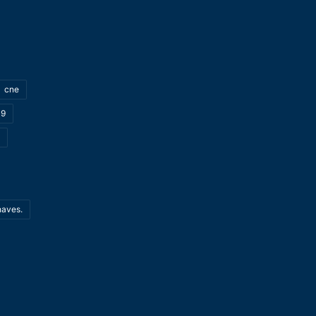
cne
19
haves.