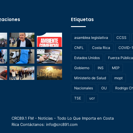
zaciones
Etiquetas
asamblea legislativa
CCSS
CNFL
Costa Rica
COVID-
Estados Unidos
Fuerza Pública
Gobierno
INS
MEP
Ministerio de Salud
mopt
Nacionales
OIJ
Rodrigo C
TSE
ucr
CRC89.1 FM - Noticias - Todo Lo Que Importa en Costa
Rica Contáctanos: info@crc891.com