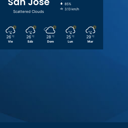
San José
85%
3.13 km/h
Scattered Clouds
26
26
28
25
29
℃
℃
℃
℃
℃
Vie
Sáb
Dom
Lun
Mar