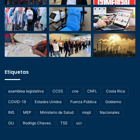
Etiquetas
asamblea legislativa
CCSS
cne
CNFL
Costa Rica
COVID-19
Estados Unidos
Fuerza Pública
Gobierno
INS
MEP
Ministerio de Salud
mopt
Nacionales
OIJ
Rodrigo Chaves.
TSE
ucr