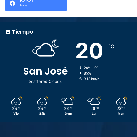
62.621
Fans
El Tiempo
20
℃
San José
20º - 19º
85%
3.13 km/h
Scattered Clouds
25
25
26
26
28
℃
℃
℃
℃
℃
Vie
Sáb
Dom
Lun
Mar