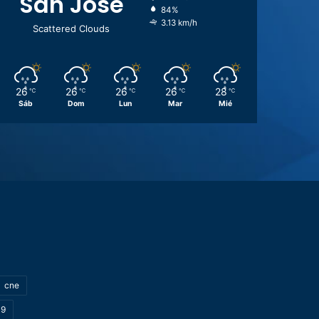
San José
84%
3.13 km/h
Scattered Clouds
26
26
26
26
28
℃
℃
℃
℃
℃
Sáb
Dom
Lun
Mar
Mié
cne
19