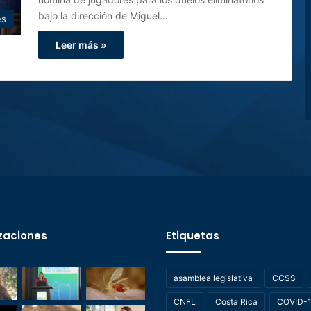
bajo la dirección de Miguel…
es
Leer más »
zaciones
Etiquetas
asamblea legislativa
CCSS
CNFL
Costa Rica
COVID-