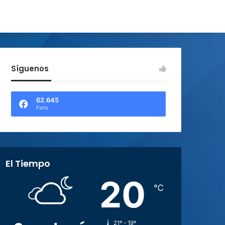
Síguenos
62.645
Fans
El Tiempo
20
℃
21º - 19º