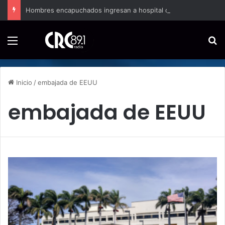
Hombres encapuchados ingresan a hospital de Nicoya y matan a paciente a balazos
Menú
B
Inicio
/
embajada de EEUU
embajada de EEUU