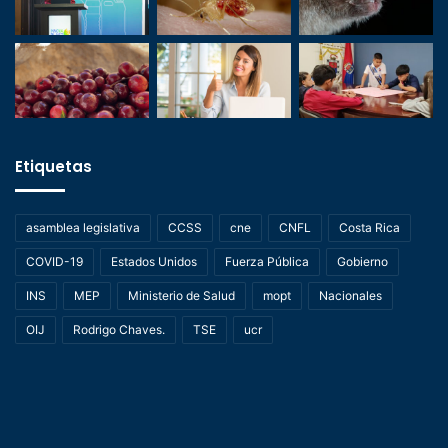
Etiquetas
asamblea legislativa
CCSS
cne
CNFL
Costa Rica
COVID-19
Estados Unidos
Fuerza Pública
Gobierno
INS
MEP
Ministerio de Salud
mopt
Nacionales
OIJ
Rodrigo Chaves.
TSE
ucr