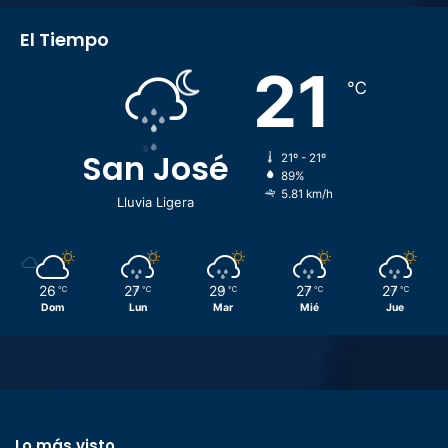
El Tiempo
21
℃
San José
21º - 21º
89%
5.81 km/h
Lluvia Ligera
26
27
29
27
27
℃
℃
℃
℃
℃
Dom
Lun
Mar
Mié
Jue
Lo más visto