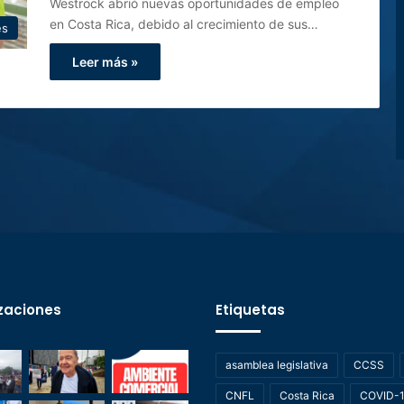
Westrock abrió nuevas oportunidades de empleo
en Costa Rica, debido al crecimiento de sus…
es
Leer más »
zaciones
Etiquetas
asamblea legislativa
CCSS
CNFL
Costa Rica
COVID-