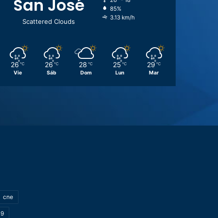
San José
26º - 18º
85%
3.13 km/h
Scattered Clouds
26
26
28
25
29
℃
℃
℃
℃
℃
Vie
Sáb
Dom
Lun
Mar
cne
19