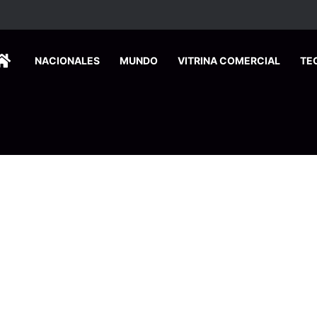
ados ingresan a hospital de Nicoya y matan a paciente a balazos
HOME
NACIONALES
MUNDO
VITRINA COMERCIAL
TE