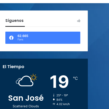
Síguenos
62.665
Fans
El Tiempo
19
℃
San José
25º - 19º
84%
4.02 km/h
Scattered Clouds