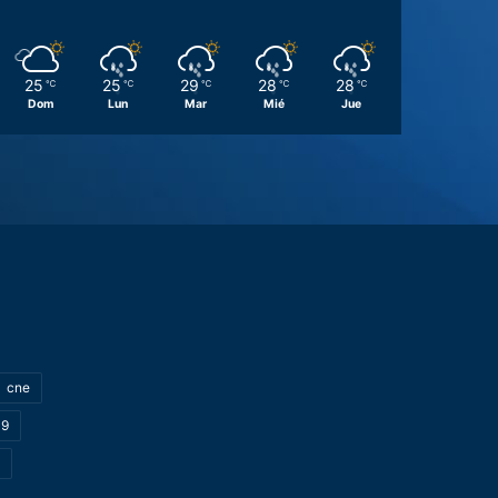
25
25
29
28
28
℃
℃
℃
℃
℃
Dom
Lun
Mar
Mié
Jue
cne
19