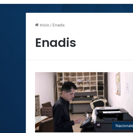
Inicio
/
Enadis
Enadis
Nacional