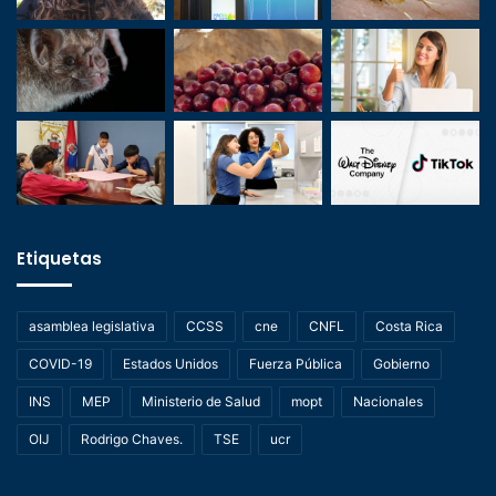
Etiquetas
asamblea legislativa
CCSS
cne
CNFL
Costa Rica
COVID-19
Estados Unidos
Fuerza Pública
Gobierno
INS
MEP
Ministerio de Salud
mopt
Nacionales
OIJ
Rodrigo Chaves.
TSE
ucr