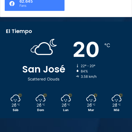
62.645
Fans
El Tiempo
20
℃
San José
22º - 20º
84%
3.58 km/h
Scattered Clouds
26
26
26
26
28
℃
℃
℃
℃
℃
Sáb
Dom
Lun
Mar
Mié