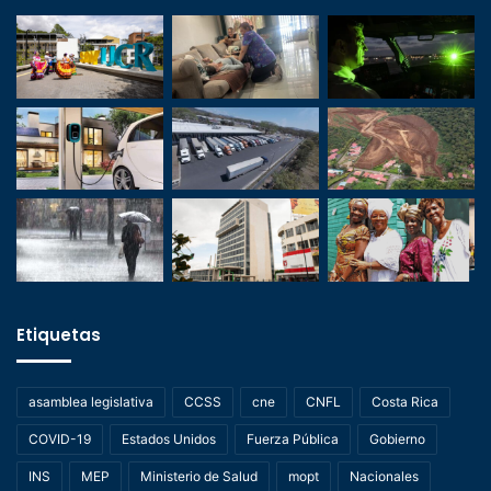
Etiquetas
asamblea legislativa
CCSS
cne
CNFL
Costa Rica
COVID-19
Estados Unidos
Fuerza Pública
Gobierno
INS
MEP
Ministerio de Salud
mopt
Nacionales