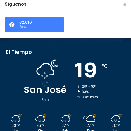
Síguenos
62.610
Fans
El Tiempo
19
℃
San José
20º - 19º
93%
0.45 km/h
Rain
23
25
27
27
26
℃
℃
℃
℃
℃
Jue
Vie
Sáb
Dom
Lun