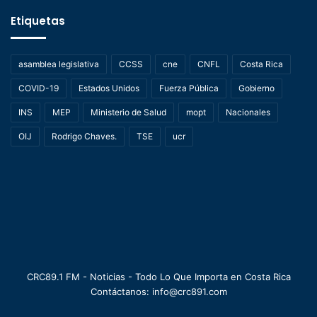
Etiquetas
asamblea legislativa
CCSS
cne
CNFL
Costa Rica
COVID-19
Estados Unidos
Fuerza Pública
Gobierno
INS
MEP
Ministerio de Salud
mopt
Nacionales
OIJ
Rodrigo Chaves.
TSE
ucr
CRC89.1 FM - Noticias - Todo Lo Que Importa en Costa Rica
Contáctanos: info@crc891.com