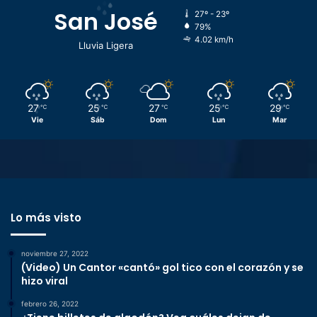
San José
27º - 23º
79%
4.02 km/h
Lluvia Ligera
27
25
27
25
29
℃
℃
℃
℃
℃
Vie
Sáb
Dom
Lun
Mar
Lo más visto
noviembre 27, 2022
(Video) Un Cantor «cantó» gol tico con el corazón y se
hizo viral
febrero 26, 2022