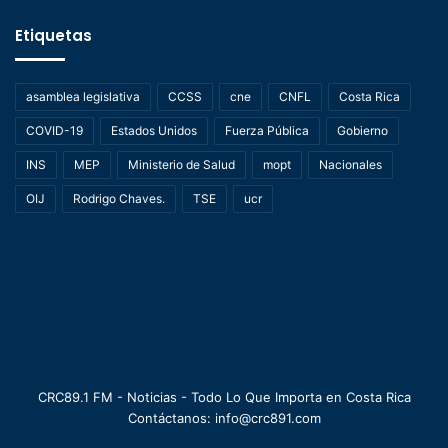
Etiquetas
asamblea legislativa
CCSS
cne
CNFL
Costa Rica
COVID-19
Estados Unidos
Fuerza Pública
Gobierno
INS
MEP
Ministerio de Salud
mopt
Nacionales
OIJ
Rodrigo Chaves.
TSE
ucr
CRC89.1 FM - Noticias - Todo Lo Que Importa en Costa Rica
Contáctanos: info@crc891.com