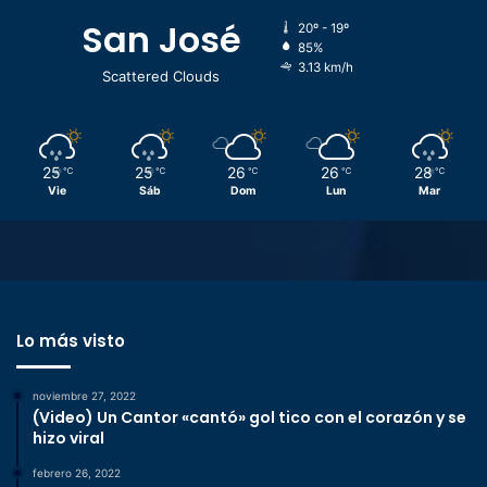
San José
20º - 19º
85%
3.13 km/h
Scattered Clouds
25
25
26
26
28
℃
℃
℃
℃
℃
Vie
Sáb
Dom
Lun
Mar
Lo más visto
noviembre 27, 2022
(Video) Un Cantor «cantó» gol tico con el corazón y se
hizo viral
febrero 26, 2022