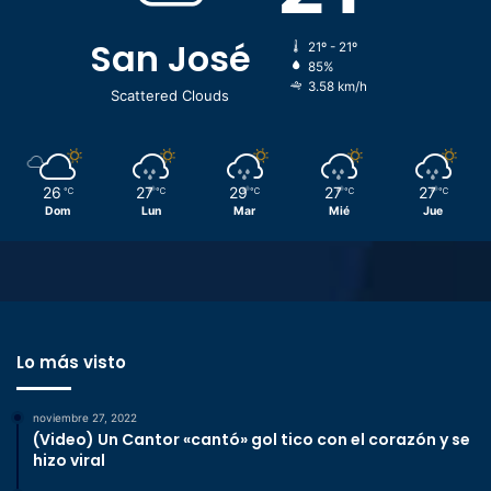
San José
21º - 21º
85%
3.58 km/h
Scattered Clouds
26
27
29
27
27
℃
℃
℃
℃
℃
Dom
Lun
Mar
Mié
Jue
Lo más visto
noviembre 27, 2022
(Video) Un Cantor «cantó» gol tico con el corazón y se
hizo viral