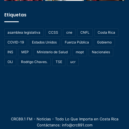
Etiquetas
asamblea legislativa
CCSS
cne
CNFL
Costa Rica
COVID-19
Estados Unidos
Fuerza Pública
Gobierno
INS
MEP
Ministerio de Salud
mopt
Nacionales
OIJ
Rodrigo Chaves.
TSE
ucr
CRC89.1 FM - Noticias - Todo Lo Que Importa en Costa Rica
Contáctanos: info@crc891.com