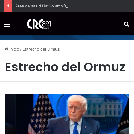
Área de salud Hatillo amplía a jornada completa la atención domiciliaria para embarazos de alto riesgo
Menú
B
Inicio
/
Estrecho del Ormuz
Estrecho del Ormuz