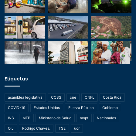
Etiquetas
asamblea legislativa
CCSS
cne
CNFL
Costa Rica
COVID-19
Estados Unidos
Fuerza Pública
Gobierno
INS
MEP
Ministerio de Salud
mopt
Nacionales
OIJ
Rodrigo Chaves.
TSE
ucr