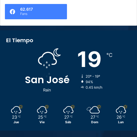
62.617
Fans
El Tiempo
19
℃
San José
20º - 19º
94%
0.45 km/h
Rain
23
25
27
27
26
℃
℃
℃
℃
℃
Jue
Vie
Sáb
Dom
Lun