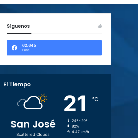
Síguenos
62.645
Fans
El Tiempo
21
℃
San José
24º - 20º
82%
4.47 km/h
Scattered Clouds