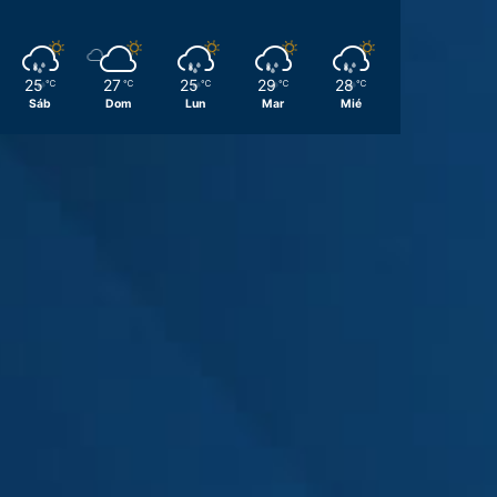
25
27
25
29
28
℃
℃
℃
℃
℃
Sáb
Dom
Lun
Mar
Mié