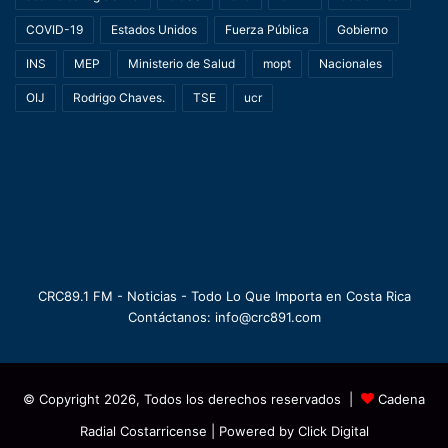
COVID-19
Estados Unidos
Fuerza Pública
Gobierno
INS
MEP
Ministerio de Salud
mopt
Nacionales
OIJ
Rodrigo Chaves.
TSE
ucr
CRC89.1 FM - Noticias - Todo Lo Que Importa en Costa Rica
Contáctanos: info@crc891.com
© Copyright 2026, Todos los derechos reservados |
Cadena
Radial Costarricense
| Powered by
Click Digital