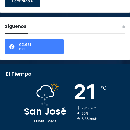
Leer más »
Síguenos
62.621
Fans
El Tiempo
21
℃
San José
23º - 20º
85%
3.58 km/h
Lluvia Ligera