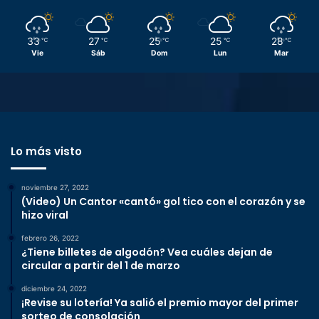
33
27
25
25
28
℃
℃
℃
℃
℃
Vie
Sáb
Dom
Lun
Mar
Lo más visto
noviembre 27, 2022
(Video) Un Cantor «cantó» gol tico con el corazón y se
hizo viral
febrero 26, 2022
¿Tiene billetes de algodón? Vea cuáles dejan de
circular a partir del 1 de marzo
diciembre 24, 2022
¡Revise su lotería! Ya salió el premio mayor del primer
sorteo de consolación