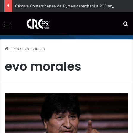
Cámara Costarricense de Pymes capacitará a 200 emprendedores para vender por internet
Menú
B
Inicio
/
evo morales
evo morales