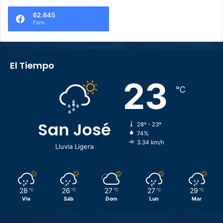
62.645
Fans
El Tiempo
23
℃
San José
28º - 23º
74%
3.34 km/h
Lluvia Ligera
28
26
27
27
29
℃
℃
℃
℃
℃
Vie
Sáb
Dom
Lun
Mar