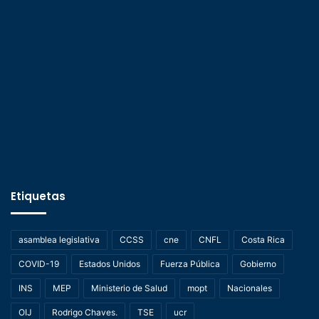
Etiquetas
asamblea legislativa
CCSS
cne
CNFL
Costa Rica
COVID-19
Estados Unidos
Fuerza Pública
Gobierno
INS
MEP
Ministerio de Salud
mopt
Nacionales
OIJ
Rodrigo Chaves.
TSE
ucr