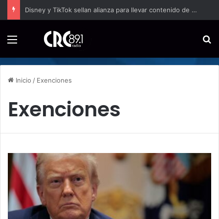
Disney y TikTok sellan alianza para llevar contenido de Marvel, Star Wars y Pixar a los creadores
Menú
B
Inicio
/
Exenciones
Exenciones