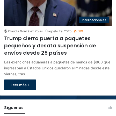
Internacionales
Claudia González Rojas
agosto 29, 2025
589
Trump cierra puerta a paquetes
pequeños y desata suspensión de
envíos desde 25 países
Las exenciones aduaneras a paquetes de menos de $800 que
ingresaban a Estados Unidos quedaron eliminadas desde este
viernes, tras…
Leer más »
Síguenos