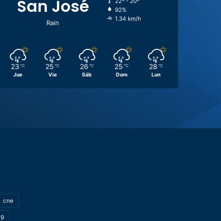
San José
22º - 20º
92%
1.34 km/h
Rain
23
25
26
25
28
℃
℃
℃
℃
℃
Jue
Vie
Sáb
Dom
Lun
cne
19