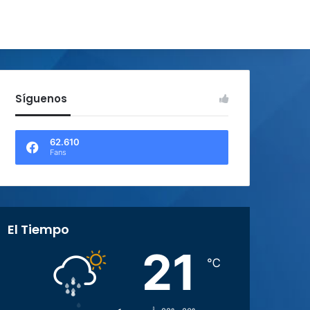
Síguenos
62.610
Fans
El Tiempo
21
℃