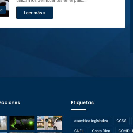
utilizan los delincuentes en el país.…
ad
Leer más »
zaciones
Etiquetas
asamblea legislativa
CCSS
CNFL
Costa Rica
COVID-