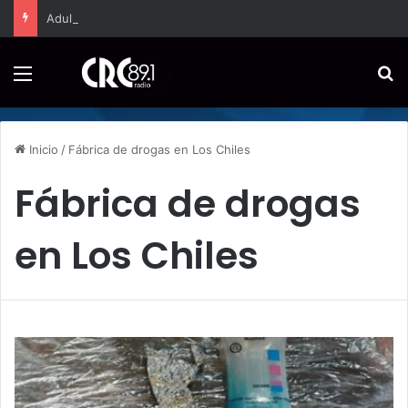
Adultos mayores en estado de vulnerabilidad en San Carlos reciben beneficios gratuitos
Menú
B
Inicio
/
Fábrica de drogas en Los Chiles
Fábrica de drogas
en Los Chiles