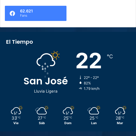
62.621
Fans
El Tiempo
22
℃
San José
22º - 22º
82%
1.79 km/h
Lluvia Ligera
33
27
25
25
28
℃
℃
℃
℃
℃
Vie
Sáb
Dom
Lun
Mar