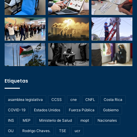
Etiquetas
asamblea legislativa
CCSS
cne
CNFL
Costa Rica
COVID-19
Estados Unidos
Fuerza Pública
Gobierno
INS
MEP
Ministerio de Salud
mopt
Nacionales
OIJ
Rodrigo Chaves.
TSE
ucr