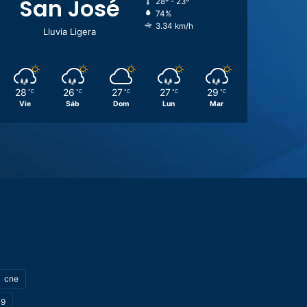
San José
28º - 23º
74%
3.34 km/h
Lluvia Ligera
28
26
27
27
29
℃
℃
℃
℃
℃
Vie
Sáb
Dom
Lun
Mar
cne
19