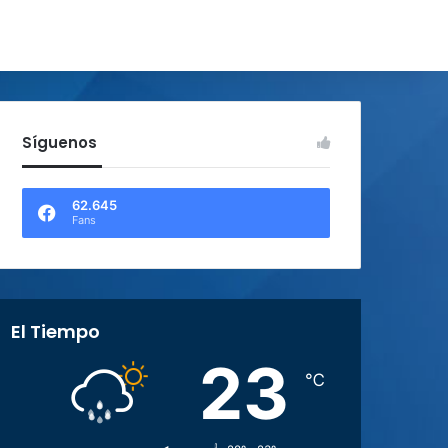
Síguenos
62.645
Fans
El Tiempo
23
℃