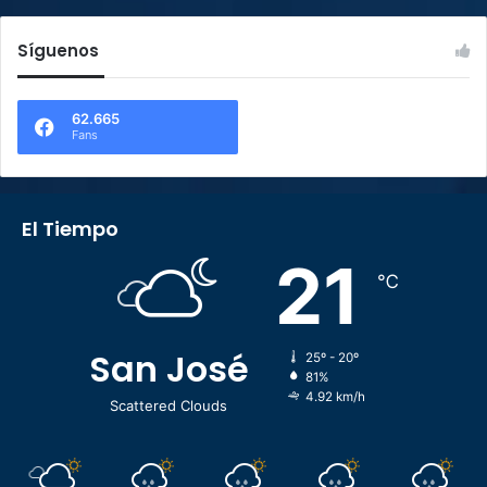
Síguenos
62.665
Fans
El Tiempo
21
℃
San José
25º - 20º
81%
4.92 km/h
Scattered Clouds