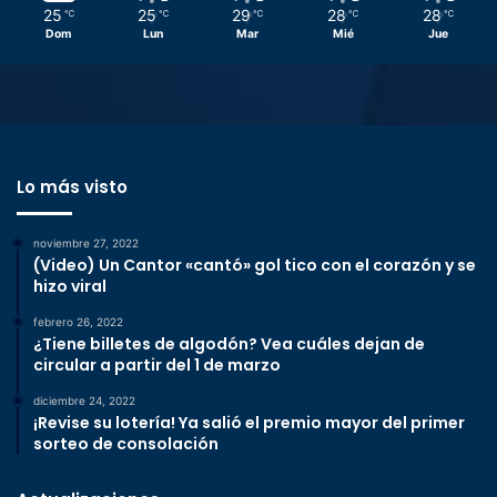
25
25
29
28
28
℃
℃
℃
℃
℃
Dom
Lun
Mar
Mié
Jue
Lo más visto
noviembre 27, 2022
(Video) Un Cantor «cantó» gol tico con el corazón y se
hizo viral
febrero 26, 2022
¿Tiene billetes de algodón? Vea cuáles dejan de
circular a partir del 1 de marzo
diciembre 24, 2022
¡Revise su lotería! Ya salió el premio mayor del primer
sorteo de consolación