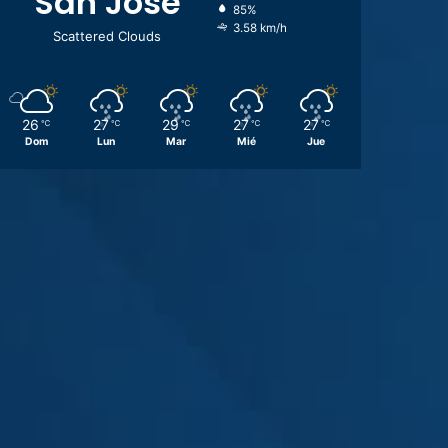
San José
85%
3.58 km/h
Scattered Clouds
26
27
29
27
27
℃
℃
℃
℃
℃
Dom
Lun
Mar
Mié
Jue