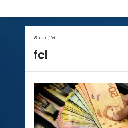
Inicio
/
fcl
fcl