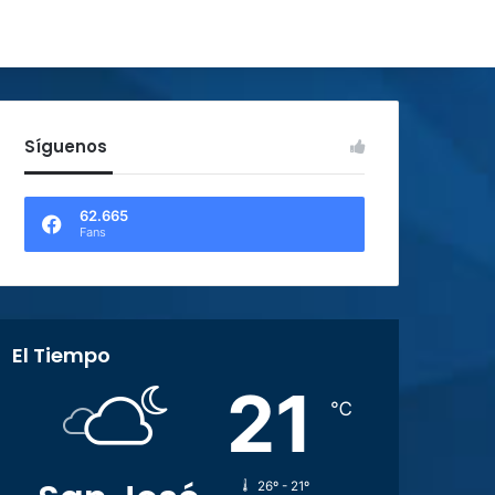
Síguenos
62.665
Fans
El Tiempo
21
℃
26º - 21º